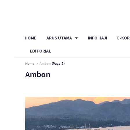
Skip
to
content
HOME
ARUS UTAMA
INFO HAJI
E-KO
EDITORIAL
Home
Ambon
(Page 2)
Ambon