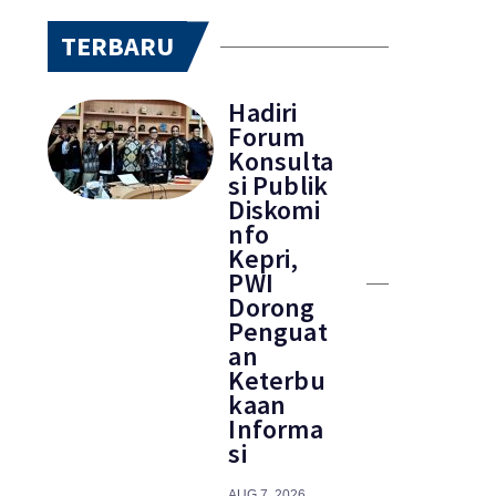
TERBARU
Hadiri
Forum
Konsulta
si Publik
Diskomi
nfo
Kepri,
PWI
Dorong
Penguat
an
Keterbu
kaan
Informa
si
AUG 7, 2026