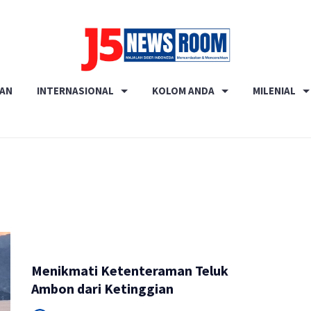
Media
RAN
INTERNASIONAL
KOLOM ANDA
MILENIAL
Terverifikasi
Dewan
Pers
✔️
Menikmati Ketenteraman Teluk
Ambon dari Ketinggian