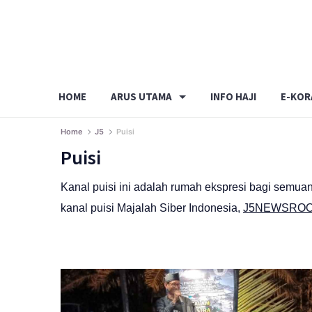
Skip
to
content
HOME
ARUS UTAMA
INFO HAJI
E-KOR
Home
J5
Puisi
Puisi
Kanal puisi ini adalah rumah ekspresi bagi semuan
kanal puisi Majalah Siber Indonesia,
J5NEWSRO