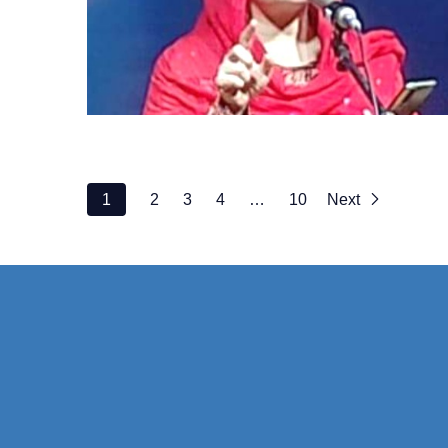
1
2
3
4
…
10
Next