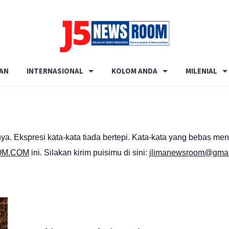
Media
Terverifikasi
AN
INTERNASIONAL
KOLOM ANDA
MILENIAL
Dewan
Pers
✔️
ya. Ekspresi kata-kata tiada bertepi. Kata-kata yang bebas men
OM.COM
ini. Silakan kirim puisimu di sini:
jlimanewsroom@gmai