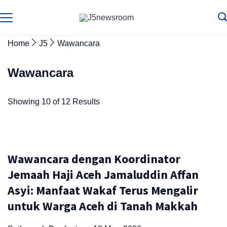
Skip
to
Media
Terverifikasi
Dewan
Pers
content
✔️
Home
J5
Wawancara
Wawancara
Showing 10 of 12 Results
Wawancara dengan Koordinator
Jemaah Haji Aceh Jamaluddin Affan
Asyi: Manfaat Wakaf Terus Mengalir
untuk Warga Aceh di Tanah Makkah