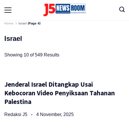
Skip
to
Media
content
Terverifikasi
Dewan
Home
Israel
(Page 4)
Pers
✔️
Israel
Showing 10 of 549 Results
Jenderal Israel Ditangkap Usai
Kebocoran Video Penyiksaan Tahanan
Palestina
Redaksi J5
4 November, 2025