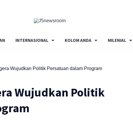
Media
Terverifikasi
Dewan
Pers
AN
INTERNASIONAL
KOLOM ANDA
MILENIAL
✔️
gera Wujudkan Politik Persatuan dalam Program
ra Wujudkan Politik
ogram