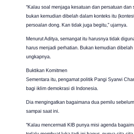
“Kalau soal menjaga kesatuan dan persatuan dan s
bukan kemudian dibelah dalam konteks itu (kontest
persoalan dong. Kan tidak juga begitu,” ujarnya.
Menurut Aditya, semangat itu harusnya tidak diguna
harus menjadi perhatian. Bukan kemudian dibelah d
ungkapnya.
Buktikan Komitmen
Sementara itu, pengamat politik Pangi Syarwi Ch
bagi iklim demokrasi di Indonesia.
Dia mengingatkan bagaimana dua pemilu sebelumn
sampai saat ini.
“Kalau mencermati KIB punya misi agenda bagaimana
terlalu membuat luka tadi ini bagus, punya cita-cit