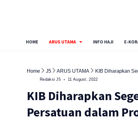
Skip
to
content
HOME
ARUS UTAMA
INFO HAJI
E-KOR
Home
J5
ARUS UTAMA
KIB Diharapkan Se
Redaksi J5
11 August, 2022
KIB Diharapkan Sege
Persatuan dalam Pr