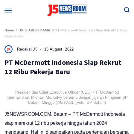
Skip
to
Media
Terverifikasi
content
Dewan
Pers
✔️
Home
J5
ARUS UTAMA
PT McDermott Indonesia Siap Rekrut 12 Ribu
Pekerja Baru
Redaksi J5
13 August, 2022
PT McDermott Indonesia Siap Rekrut
12 Ribu Pekerja Baru
Presiden dan Chief Executive Officer (CEO) PT. McDermott
Internasional, Michael Mc.Kelvy bertemu dengan jajaran Pimpinan BP
Batam, Minggu (7/8/2022). (Foto: BP Batam)
J5NEWSROOM.COM, Batam – PT McDermott Indonesia
siap merekrut 12 ribu pekerja hingga tahun 2024
mendatang. Hal ini disampaikan pada pertemuan bersama