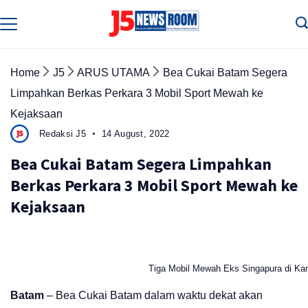
Skip
to
Media
Terverifikasi
content
Dewan
Pers
✔️
Home
J5
ARUS UTAMA
Bea Cukai Batam Segera
Limpahkan Berkas Perkara 3 Mobil Sport Mewah ke
Kejaksaan
Redaksi J5
14 August, 2022
Bea Cukai Batam Segera Limpahkan
Berkas Perkara 3 Mobil Sport Mewah ke
Kejaksaan
Tiga Mobil Mewah Eks Singapura di Kan
Batam
– Bea Cukai Batam dalam waktu dekat akan