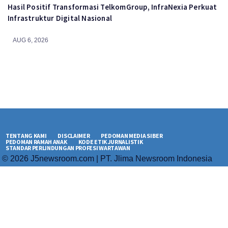
Hasil Positif Transformasi TelkomGroup, InfraNexia Perkuat
Infrastruktur Digital Nasional
AUG 6, 2026
TENTANG KAMI
DISCLAIMER
PEDOMAN MEDIA SIBER
PEDOMAN RAMAH ANAK
KODE ETIK JURNALISTIK
STANDAR PERLINDUNGAN PROFESI WARTAWAN
© 2026 J5newsroom.com | PT. Jlima Newsroom Indonesia