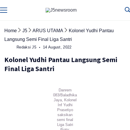
Skip
to
Media
Terverifikasi
Dewan
Pers
content
✔️
Home
J5
ARUS UTAMA
Kolonel Yudhi Pantau
Langsung Semi Final Liga Santri
Redaksi J5
14 August, 2022
Kolonel Yudhi Pantau Langsung Semi
Final Liga Santri
Danrem
083/Baladhika
Jaya, Kolonel
Inf Yudhi
Prasetiyo
saksikan
semi final
Liga Satri
(Foto: