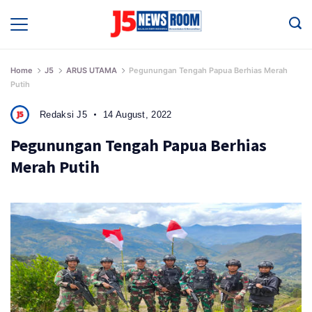
Skip
to
Media
Terverifikasi
content
Dewan
Pers
✔️
Home
J5
ARUS UTAMA
Pegunungan Tengah Papua Berhias Merah
Putih
Redaksi J5
14 August, 2022
Pegunungan Tengah Papua Berhias
Merah Putih