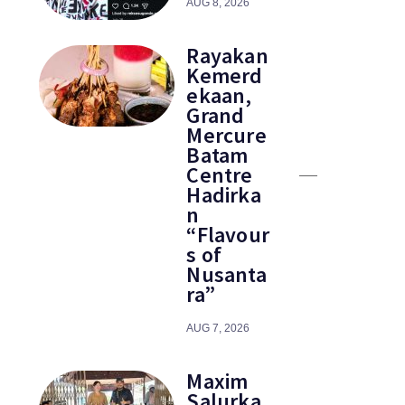
AUG 8, 2026
Rayakan
Kemerd
ekaan,
Grand
Mercure
Batam
Centre
Hadirka
n
“Flavour
s of
Nusanta
ra”
AUG 7, 2026
Maxim
Salurka