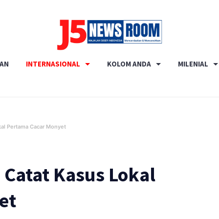
Media
RAN
INTERNASIONAL
KOLOM ANDA
MILENIAL
Terverifikasi
Dewan
Pers
✔️
kal Pertama Cacar Monyet
Catat Kasus Lokal
et