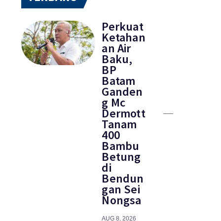
Perkuat
Ketahan
an Air
Baku,
BP
Batam
Ganden
g Mc
Dermott
Tanam
400
Bambu
Betung
di
Bendun
gan Sei
Nongsa
AUG 8, 2026