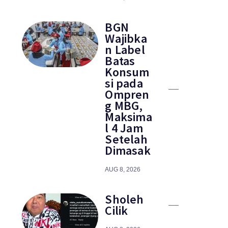
BGN
Wajibka
n Label
Batas
Konsum
si pada
Ompren
g MBG,
Maksima
l 4 Jam
Setelah
Dimasak
AUG 8, 2026
Sholeh
Cilik