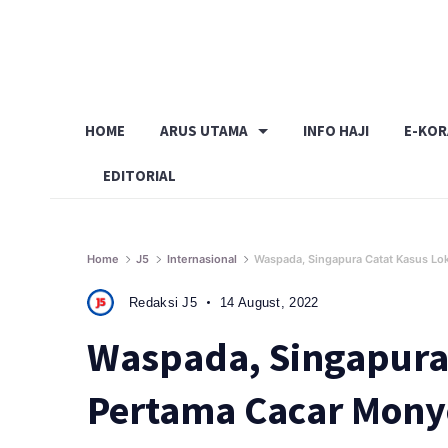
Skip
to
content
HOME
ARUS UTAMA
INFO HAJI
E-KO
EDITORIAL
Home
J5
Internasional
Waspada, Singapura Catat Kasus Lo
Redaksi J5
14 August, 2022
Waspada, Singapura 
Pertama Cacar Mony