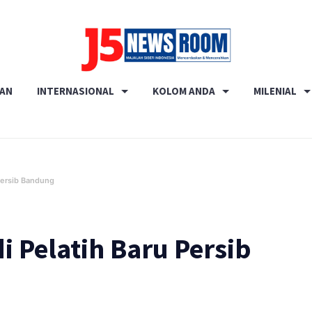
Media
RAN
INTERNASIONAL
KOLOM ANDA
MILENIAL
Terverifikasi
Dewan
Pers
✔️
 Persib Bandung
i Pelatih Baru Persib