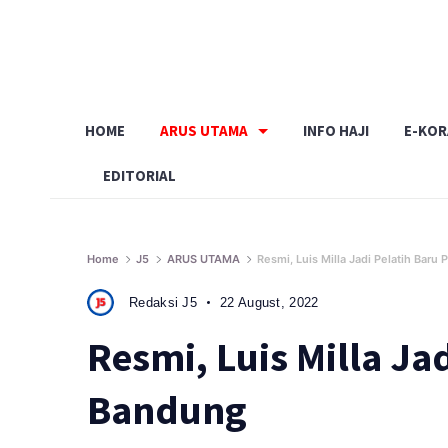
Skip
to
content
HOME
ARUS UTAMA
INFO HAJI
E-KO
EDITORIAL
Home
J5
ARUS UTAMA
Resmi, Luis Milla Jadi Pelatih Baru
Redaksi J5
22 August, 2022
Resmi, Luis Milla Jad
Bandung