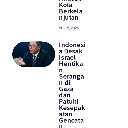
Kota
Berkela
njutan
AUG 5, 2026
Indonesi
a Desak
Israel
Hentika
n
Seranga
n di
Gaza
dan
Patuhi
Kesepak
atan
Gencata
n