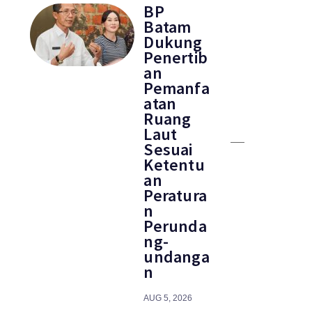
BP
Batam
Dukung
Penertib
an
Pemanfa
atan
Ruang
Laut
Sesuai
Ketentu
an
Peratura
n
Perunda
ng-
undanga
n
AUG 5, 2026