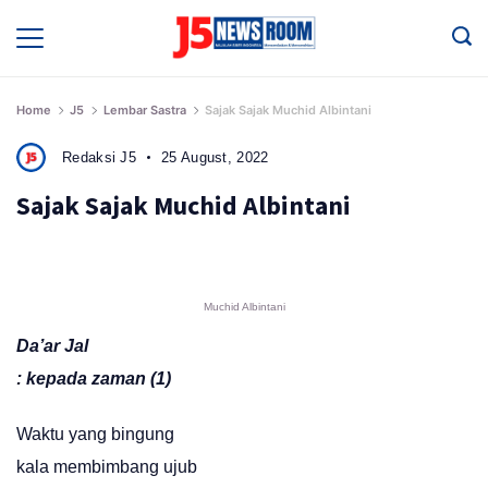
Skip
to
Media
Terverifikasi
content
Dewan
Pers
✔️
Home
J5
Lembar Sastra
Sajak Sajak Muchid Albintani
Redaksi J5
25 August, 2022
Sajak Sajak Muchid Albintani
Muchid Albintani
Da’ar Jal
: kepada zaman (1)
Waktu yang bingung
kala membimbang ujub