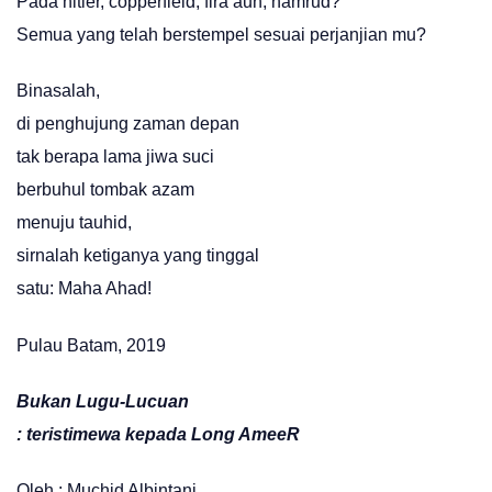
Pada hitler, copperfield, fira’aun, namrud?
Semua yang telah berstempel sesuai perjanjian mu?
Binasalah,
di penghujung zaman depan
tak berapa lama jiwa suci
berbuhul tombak azam
menuju tauhid,
sirnalah ketiganya yang tinggal
satu: Maha Ahad!
Pulau Batam, 2019
Bukan Lugu-Lucuan
: teristimewa kepada Long AmeeR
Oleh : Muchid Albintani