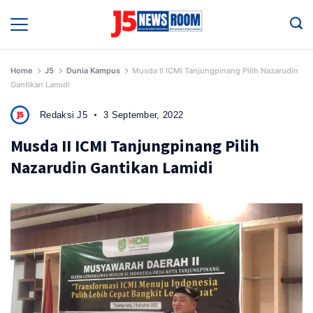
Skip
to
Media
Terverifikasi
content
Dewan
Pers
✔️
Home
J5
Dunia Kampus
Musda II ICMI Tanjungpinang Pilih Nazarudin
Gantikan Lamidi
Redaksi J5
3 September, 2022
Musda II ICMI Tanjungpinang Pilih
Nazarudin Gantikan Lamidi