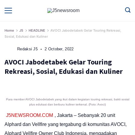
Skip
to
Media
Terverifikasi
Dewan
Pers
content
✔️
Home
J5
HEADLINE
AVOCI Jabodetabek Gelar Touring Rekreasi,
Sosial, Edukasi dan Kuliner
Redaksi J5
2 October, 2022
AVOCI Jabodetabek Gelar Touring
Rekreasi, Sosial, Edukasi dan Kuliner
Para member AVOCI Jabodetabek yang ikut dalam kegiatan touring rekreasi, bakti sosial
plus edukasi dan berburu kuliner terkenal. (Foto: Avoci)
J5NEWSROOM.COM
, Jakarta – Sebanyak 20 unit
Alphard dan Vellfire yang tergabung di komunitas AVOCI,
Alphard Vellfire Owner Club Indonesia, mengadakan