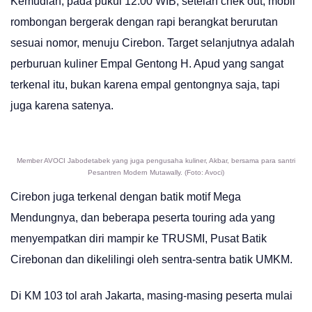
Kemudian, pada pukul 12.00 WIB, setelah chek out, mobil
rombongan bergerak dengan rapi berangkat berurutan
sesuai nomor, menuju Cirebon. Target selanjutnya adalah
perburuan kuliner Empal Gentong H. Apud yang sangat
terkenal itu, bukan karena empal gentongnya saja, tapi
juga karena satenya.
Member AVOCI Jabodetabek yang juga pengusaha kuliner, Akbar, bersama para santri
Pesantren Modern Mutawally. (Foto: Avoci)
Cirebon juga terkenal dengan batik motif Mega
Mendungnya, dan beberapa peserta touring ada yang
menyempatkan diri mampir ke TRUSMI, Pusat Batik
Cirebonan dan dikelilingi oleh sentra-sentra batik UMKM.
Di KM 103 tol arah Jakarta, masing-masing peserta mulai