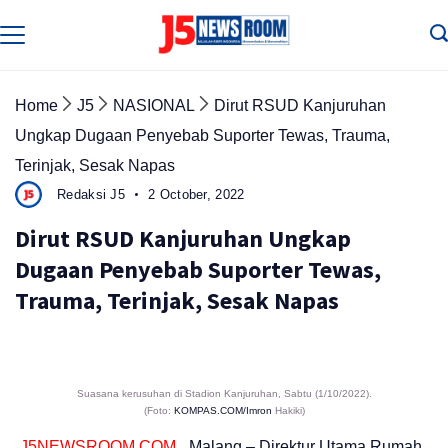
Skip
to
Media
Terverifikasi
content
Dewan
Pers
✔️
Home
J5
NASIONAL
Dirut RSUD Kanjuruhan
Ungkap Dugaan Penyebab Suporter Tewas, Trauma,
Terinjak, Sesak Napas
Redaksi J5
2 October, 2022
Dirut RSUD Kanjuruhan Ungkap
Dugaan Penyebab Suporter Tewas,
Trauma, Terinjak, Sesak Napas
Suasana kerusuhan di Stadion Kanjuruhan, Sabtu (1/10/2022).
(Foto:
KOMPAS.COM/Imron
Hakiki)
J5NEWSROOM.COM
, Malang – Direktur Utama Rumah