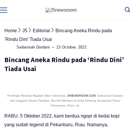
Skip
to
Media
Terverifikasi
Dewan
Pers
content
✔️
Home
J5
Editorial
Bincang Aneka Rindu pada
‘Rindu Dini’ Tiada Usai
Saibansah Dardani
13 October, 2022
Bincang Aneka Rindu pada ‘Rindu Dini’
Tiada Usai
Pemimpin Redaksi Majalah Siber Indonesia,
J5NEWSROOM.COM
, Saibansah Dardani
dan anggota Dewan Redaksi, Muchid Albintani di kedai Kimteng Senapelan Plaza
Pekanbaru. (Foto: Ist
RABU, 5 Oktober 2022, kami berdua ngopi di kedai kopi
yang sudah legend di Pekanbaru, Riau. Namanya,