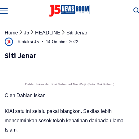
Skip
to
Media
Terverifikasi
content
Dewan
Pers
✔️
Home
J5
HEADLINE
Siti Jenar
Redaksi J5
14 October, 2022
Siti Jenar
Dahlan Iskan dan Kiai Mohamad Nur Warji. (Foto: Dok Pribadi)
Oleh Dahlan Iskan
KIAI satu ini selalu pakai blangkon. Sekilas lebih
mencerminkan sosok tokoh kebatinan daripada ulama
Islam.