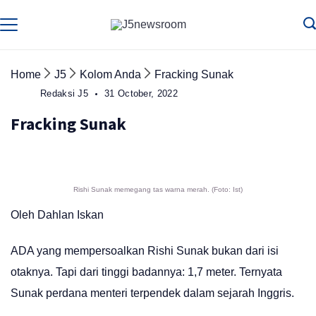
Skip
to
Media
Terverifikasi
Dewan
Pers
content
✔️
Home
J5
Kolom Anda
Fracking Sunak
Redaksi J5
31 October, 2022
Fracking Sunak
Rishi Sunak memegang tas warna merah. (Foto: Ist)
Oleh Dahlan Iskan
ADA yang mempersoalkan Rishi Sunak bukan dari isi
otaknya. Tapi dari tinggi badannya: 1,7 meter. Ternyata
Sunak perdana menteri terpendek dalam sejarah Inggris.