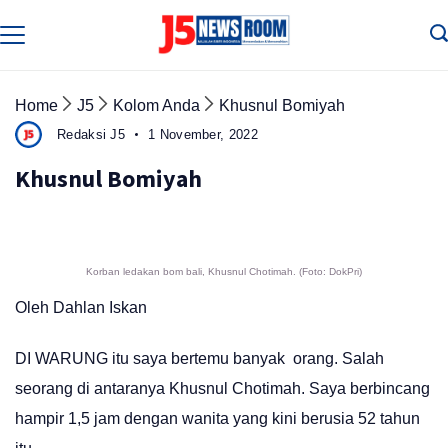
Skip
to
Media
Terverifikasi
content
Dewan
Pers
✔️
Home
J5
Kolom Anda
Khusnul Bomiyah
Redaksi J5
1 November, 2022
Khusnul Bomiyah
Korban ledakan bom bali, Khusnul Chotimah. (Foto: DokPri)
Oleh Dahlan Iskan
DI WARUNG itu saya bertemu banyak orang. Salah
seorang di antaranya Khusnul Chotimah. Saya berbincang
hampir 1,5 jam dengan wanita yang kini berusia 52 tahun