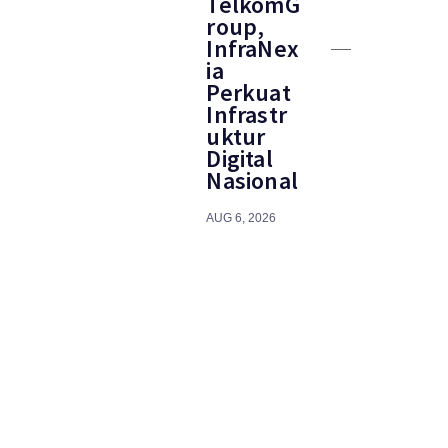
TelkomG
roup,
InfraNex
ia
Perkuat
Infrastr
uktur
Digital
Nasional
AUG 6, 2026