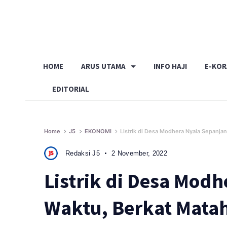
Skip
to
content
HOME
ARUS UTAMA
INFO HAJI
E-KO
EDITORIAL
Home
J5
EKONOMI
Listrik di Desa Modhera Nyala Sepanjan
Redaksi J5
2 November, 2022
Listrik di Desa Mod
Waktu, Berkat Matah