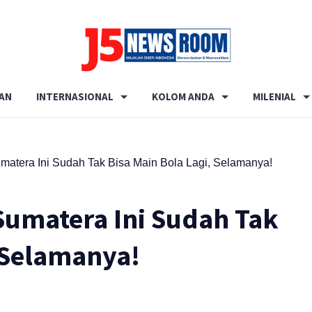
Media
Terverifikasi
AN
INTERNASIONAL
KOLOM ANDA
MILENIAL
Dewan
Pers
✔️
matera Ini Sudah Tak Bisa Main Bola Lagi, Selamanya!
Sumatera Ini Sudah Tak
, Selamanya!