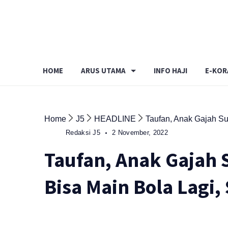
Skip
to
content
HOME
ARUS UTAMA
INFO HAJI
E-KOR
Home
J5
HEADLINE
Taufan, Anak Gajah Su
Redaksi J5
2 November, 2022
Taufan, Anak Gajah 
Bisa Main Bola Lagi