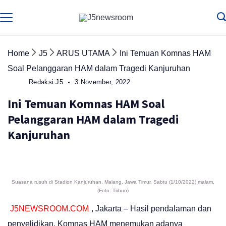
Skip
to
Media
Terverifikasi
Dewan
Pers
content
✔️
Home
J5
ARUS UTAMA
Ini Temuan Komnas HAM
Soal Pelanggaran HAM dalam Tragedi Kanjuruhan
Redaksi J5
3 November, 2022
Ini Temuan Komnas HAM Soal
Pelanggaran HAM dalam Tragedi
Kanjuruhan
Suasana rusuh di Stadion Kanjuruhan, Malang, Jawa Timur, Sabtu (1/10/2022) malam.
(Foto: Tribun)
J5NEWSROOM.COM
, Jakarta – Hasil pendalaman dan
penyelidikan, Komnas HAM menemukan adanya