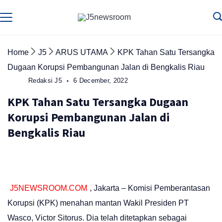
Skip
to
Media
Terverifikasi
Dewan
Pers
content
✔️
Home
J5
ARUS UTAMA
KPK Tahan Satu Tersangka
Dugaan Korupsi Pembangunan Jalan di Bengkalis Riau
Redaksi J5
6 December, 2022
KPK Tahan Satu Tersangka Dugaan
Korupsi Pembangunan Jalan di
Bengkalis Riau
J5NEWSROOM.COM
, Jakarta – Komisi Pemberantasan
Korupsi (KPK) menahan mantan Wakil Presiden PT
Wasco, Victor Sitorus. Dia telah ditetapkan sebagai