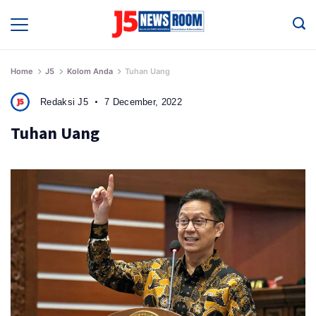
Skip
to
Media
Terverifikasi
content
Dewan
Pers
✔️
Home
J5
Kolom Anda
Tuhan Uang
Redaksi J5
7 December, 2022
Tuhan Uang