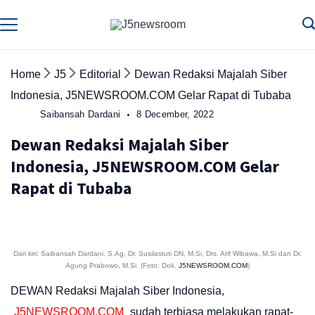
Skip
to
Media
Terverifikasi
Dewan
Pers
content
✔️
Home
J5
Editorial
Dewan Redaksi Majalah Siber
Indonesia, J5NEWSROOM.COM Gelar Rapat di Tubaba
Saibansah Dardani
8 December, 2022
Dewan Redaksi Majalah Siber
Indonesia, J5NEWSROOM.COM Gelar
Rapat di Tubaba
Dari kiri: Saibansah Dardani, S.Ag, Dr. Susilastuti DN, M.Si, Drs. Arif Wibawa, M.Si dan Dr.
Agung Prabowo, M.Si. (Foto: Dok.
J5NEWSROOM.COM
)
DEWAN Redaksi Majalah Siber Indonesia,
J5NEWSROOM.COM
sudah terbiasa melakukan rapat-