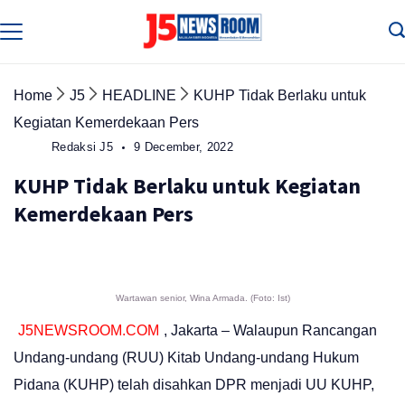
Skip
to
Media
Terverifikasi
content
Dewan
Pers
✔️
Home
J5
HEADLINE
KUHP Tidak Berlaku untuk
Kegiatan Kemerdekaan Pers
Redaksi J5
9 December, 2022
KUHP Tidak Berlaku untuk Kegiatan
Kemerdekaan Pers
Wartawan senior, Wina Armada. (Foto: Ist)
J5NEWSROOM.COM
, Jakarta – Walaupun Rancangan
Undang-undang (RUU) Kitab Undang-undang Hukum
Pidana (KUHP) telah disahkan DPR menjadi UU KUHP,