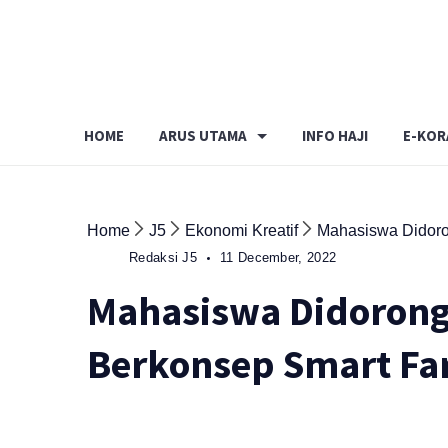
Skip
to
content
HOME
ARUS UTAMA
INFO HAJI
E-KOR
Home
J5
Ekonomi Kreatif
Mahasiswa Didoron
Redaksi J5
11 December, 2022
Mahasiswa Didorong 
Berkonsep Smart Fa