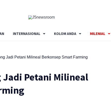
Media
Terverifikasi
Dewan
Pers
AN
INTERNASIONAL
KOLOM ANDA
MILENIAL
✔️
g Jadi Petani Milineal Berkonsep Smart Farming
Jadi Petani Milineal
rming