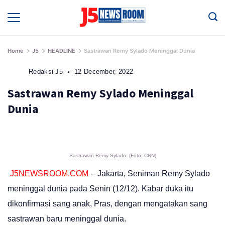
Skip
to
Media
Terverifikasi
content
Dewan
Pers
✔️
Home
J5
HEADLINE
Sastrawan Remy Sylado Meninggal Dunia
Redaksi J5
12 December, 2022
Sastrawan Remy Sylado Meninggal
Dunia
Sastrawan Remy Sylado. (Foto: CNN)
J5NEWSROOM.COM
– Jakarta, Seniman Remy Sylado
meninggal dunia pada Senin (12/12). Kabar duka itu
dikonfirmasi sang anak, Pras, dengan mengatakan sang
sastrawan baru meninggal dunia.