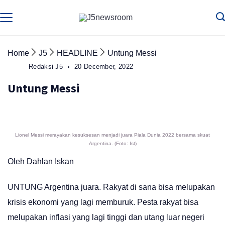
Skip
to
Media
Terverifikasi
Dewan
Pers
content
✔️
Home
J5
HEADLINE
Untung Messi
Redaksi J5
20 December, 2022
Untung Messi
Lionel Messi merayakan kesuksesan menjadi juara Piala Dunia 2022 bersama skuat
Argentina. (Foto: Ist)
Oleh Dahlan Iskan
UNTUNG Argentina juara. Rakyat di sana bisa melupakan
krisis ekonomi yang lagi memburuk. Pesta rakyat bisa
melupakan inflasi yang lagi tinggi dan utang luar negeri