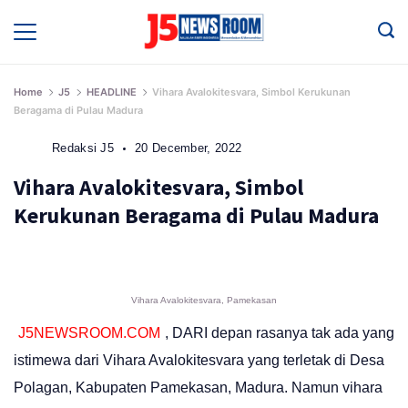
Skip
to
Media
Terverifikasi
content
Dewan
Pers
✔️
Home
J5
HEADLINE
Vihara Avalokitesvara, Simbol Kerukunan
Beragama di Pulau Madura
Redaksi J5
20 December, 2022
Vihara Avalokitesvara, Simbol
Kerukunan Beragama di Pulau Madura
Vihara Avalokitesvara, Pamekasan
J5NEWSROOM.COM
, DARI depan rasanya tak ada yang
istimewa dari Vihara Avalokitesvara yang terletak di Desa
Polagan, Kabupaten Pamekasan, Madura. Namun vihara