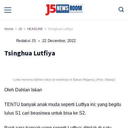
Skip
to
Media
Terverifikasi
content
Dewan
Pers
✔️
Home
J5
HEADLINE
Tsinghua Lutfiya
Redaksi J5
22 December, 2022
Tsinghua Lutfiya
Lutfia menemui Dahlan Iskan di rumahnya di Sakura Regency. (Foto: Disway)
Oleh Dahlan Iskan
TENTU banyak anak muda seperti Lutfiya ini: yang begitu
lulus S1 cari beasiswa untuk bisa ke S2.
Pasti juga banyak yang seperti Lutfiya: ditolak di satu