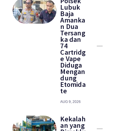
Polsek
Lubuk
Baja
Amanka
n Dua
Tersang
ka dan
74
Cartridg
e Vape
Diduga
Mengan
dung
Etomida
te
AUG 9, 2026
Kekalah
an yang