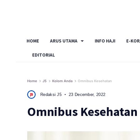
Skip
to
content
HOME
ARUS UTAMA
INFO HAJI
E-KO
EDITORIAL
Home
J5
Kolom Anda
Omnibus Kesehatan
Redaksi J5
23 December, 2022
Omnibus Kesehatan