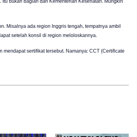
l. Itu bukan bagian dari Kementerian Kesehatan. Mungkin
on. Misalnya ada region Inggris tengah, tempatnya ambil
didapat setelah konsil di region meloloskannya.
n mendapat sertifikat tersebut. Namanya: CCT (Certificate