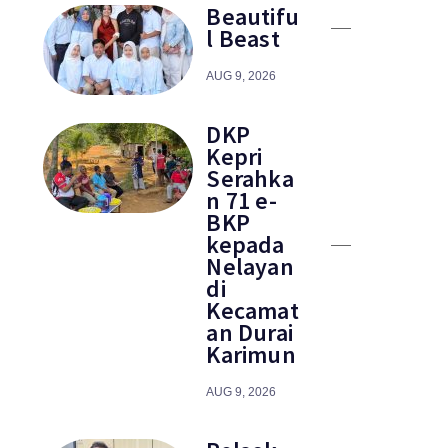
Beautifu
l Beast
AUG 9, 2026
DKP
Kepri
Serahka
n 71 e-
BKP
kepada
Nelayan
di
Kecamat
an Durai
Karimun
AUG 9, 2026