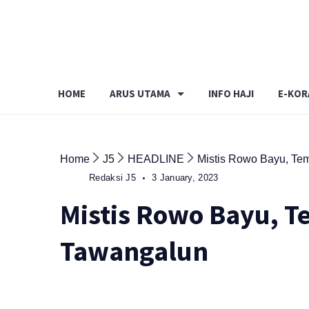
Skip
to
content
HOME
ARUS UTAMA
INFO HAJI
E-KOR
Home
J5
HEADLINE
Mistis Rowo Bayu, Te
Redaksi J5
3 January, 2023
Mistis Rowo Bayu, T
Tawangalun