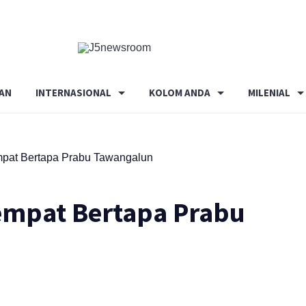
Media
Terverifikasi
Dewan
Pers
AN
INTERNASIONAL
KOLOM ANDA
MILENIAL
✔️
mpat Bertapa Prabu Tawangalun
empat Bertapa Prabu