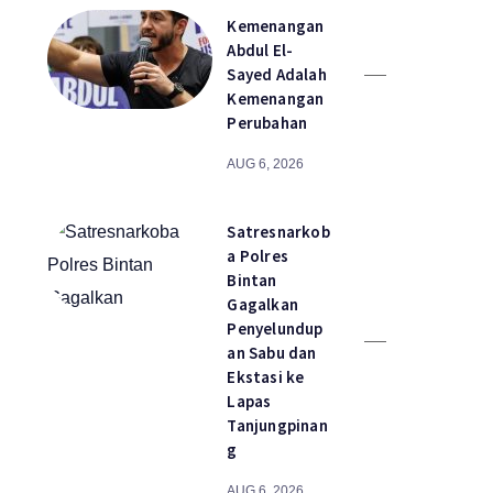
Kemenangan
Abdul El-
Sayed Adalah
Kemenangan
Perubahan
AUG 6, 2026
Satresnarkob
a Polres
Bintan
Gagalkan
Penyelundup
an Sabu dan
Ekstasi ke
Lapas
Tanjungpinan
g
AUG 6, 2026