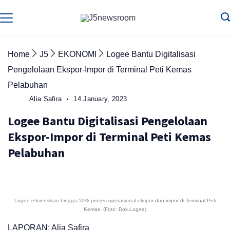
Skip
to
Media
Terverifikasi
Dewan
Pers
content
✔️
Home
J5
EKONOMI
Logee Bantu Digitalisasi
Pengelolaan Ekspor-Impor di Terminal Peti Kemas
Pelabuhan
Alia Safira
14 January, 2023
Logee Bantu Digitalisasi Pengelolaan
Ekspor-Impor di Terminal Peti Kemas
Pelabuhan
Logee efisiensikan hingga 50% proses operasional ekspor dan impor di Terminal Peti
Kemas. (Foto: Dok.Logee)
LAPORAN: Alia Safira