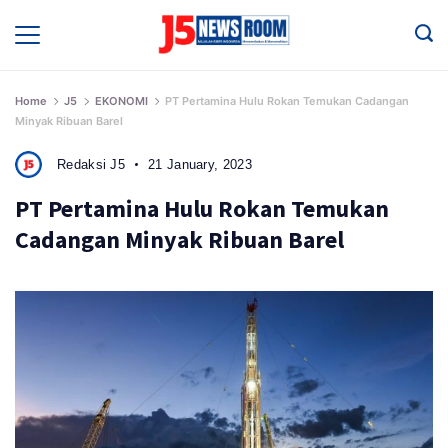
Skip
to
Media
Terverifikasi
content
Dewan
Pers
✔️
Home
J5
EKONOMI
PT Pertamina Hulu Rokan Temukan Cadangan
Minyak Ribuan Barel
Redaksi J5
21 January, 2023
PT Pertamina Hulu Rokan Temukan
Cadangan Minyak Ribuan Barel