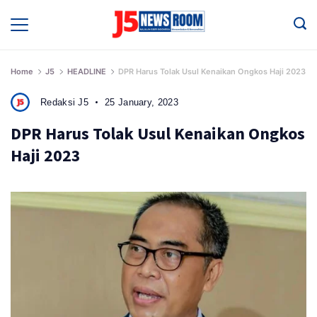
Skip
to
Media
Terverifikasi
content
Dewan
Pers
✔️
Home
J5
HEADLINE
DPR Harus Tolak Usul Kenaikan Ongkos Haji 2023
Redaksi J5
25 January, 2023
DPR Harus Tolak Usul Kenaikan Ongkos
Haji 2023