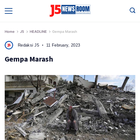
Skip
to
Media
Terverifikasi
content
Dewan
Pers
✔️
Home
J5
HEADLINE
Gempa Marash
Redaksi J5
11 February, 2023
Gempa Marash