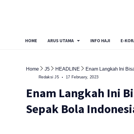
Skip
to
content
HOME
ARUS UTAMA
INFO HAJI
E-KOR
Home
J5
HEADLINE
Enam Langkah Ini Bisa
Redaksi J5
17 February, 2023
Enam Langkah Ini Bi
Sepak Bola Indonesi