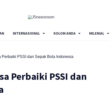
Media
Terverifikasi
Dewan
Pers
AN
INTERNASIONAL
KOLOM ANDA
MILENIAL
✔️
 Perbaiki PSSI dan Sepak Bola Indonesia
sa Perbaiki PSSI dan
a