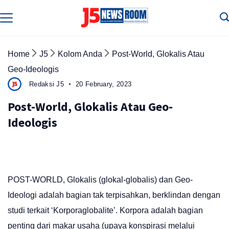
Skip
to
Media
Terverifikasi
content
Dewan
Pers
✔️
Home
J5
Kolom Anda
Post-World, Glokalis Atau
Geo-Ideologis
Redaksi J5
20 February, 2023
Post-World, Glokalis Atau Geo-
Ideologis
POST-WORLD, Glokalis (glokal-globalis) dan Geo-
Ideologi adalah bagian tak terpisahkan, berklindan dengan
studi terkait ‘Korporaglobalite’. Korpora adalah bagian
penting dari makar usaha (upaya konspirasi melalui