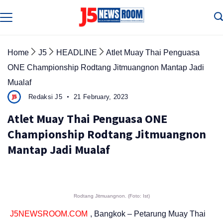
Skip
to
Media
Terverifikasi
content
Dewan
Pers
✔️
Home
J5
HEADLINE
Atlet Muay Thai Penguasa
ONE Championship Rodtang Jitmuangnon Mantap Jadi
Mualaf
Redaksi J5
21 February, 2023
Atlet Muay Thai Penguasa ONE
Championship Rodtang Jitmuangnon
Mantap Jadi Mualaf
Rodtang Jitmuangnon. (Foto: Ist)
J5NEWSROOM.COM
, Bangkok – Petarung Muay Thai