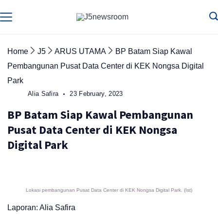
Skip
to
Media
Terverifikasi
Dewan
Pers
content
✔️
Home
J5
ARUS UTAMA
BP Batam Siap Kawal
Pembangunan Pusat Data Center di KEK Nongsa Digital
Park
Alia Safira
23 February, 2023
BP Batam Siap Kawal Pembangunan
Pusat Data Center di KEK Nongsa
Digital Park
Lokasi pembangunan Pusat Data Center di KEK Nongsa Digital Park. (Ist)
Laporan: Alia Safira