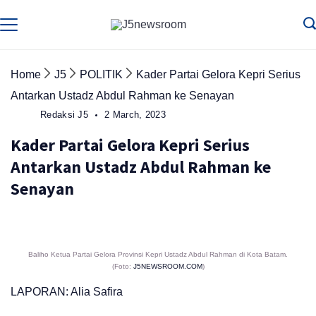
Skip
to
Media
Terverifikasi
Dewan
Pers
content
✔️
Home
J5
POLITIK
Kader Partai Gelora Kepri Serius
Antarkan Ustadz Abdul Rahman ke Senayan
Redaksi J5
2 March, 2023
Kader Partai Gelora Kepri Serius
Antarkan Ustadz Abdul Rahman ke
Senayan
Baliho Ketua Partai Gelora Provinsi Kepri Ustadz Abdul Rahman di Kota Batam.
(Foto:
J5NEWSROOM.COM
)
LAPORAN: Alia Safira