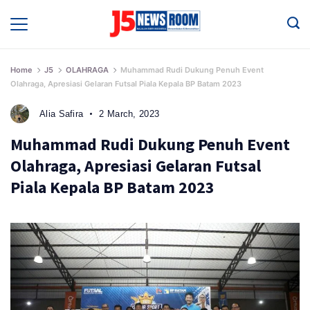
Skip
to
Media
Terverifikasi
content
Dewan
Pers
✔️
Home
J5
OLAHRAGA
Muhammad Rudi Dukung Penuh Event
Olahraga, Apresiasi Gelaran Futsal Piala Kepala BP Batam 2023
Alia Safira
2 March, 2023
Muhammad Rudi Dukung Penuh Event
Olahraga, Apresiasi Gelaran Futsal
Piala Kepala BP Batam 2023