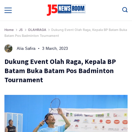
Skip
to
Media
Terverifikasi
content
Dewan
Pers
✔️
Home
J5
OLAHRAGA
Dukung Event Olah Raga, Kepala BP Batam Buka
Batam Pos Badminton Tournament
Alia Safira
3 March, 2023
Dukung Event Olah Raga, Kepala BP
Batam Buka Batam Pos Badminton
Tournament