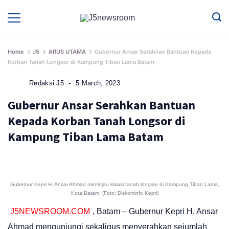
Skip
to
Media
Terverifikasi
Dewan
Pers
content
✔️
Home
J5
ARUS UTAMA
Gubernur Ansar Serahkan Bantuan Kepada
Korban Tanah Longsor di Kampung Tiban Lama Batam
Redaksi J5
5 March, 2023
Gubernur Ansar Serahkan Bantuan
Kepada Korban Tanah Longsor di
Kampung Tiban Lama Batam
Gubernur Kepri H. Ansar Ahmad meninjau lokasi tanah longsor di Kampung Tiban Lama,
Kota Batam. (Foto: Diskominfo Kepri)
J5NEWSROOM.COM
, Batam – Gubernur Kepri H. Ansar
Ahmad mengunjungi sekaligus menyerahkan sejumlah