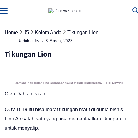
Skip
to
Media
Terverifikasi
Dewan
Pers
content
✔️
Home
J5
Kolom Anda
Tikungan Lion
Redaksi J5
8 March, 2023
Tikungan Lion
Jamaah haji sedang melaksanaan tawaf mengelilingi ka’bah. (Foto: Disway)
Oleh Dahlan Iskan
COVID-19 itu bisa ibarat tikungan maut di dunia bisnis.
Lion Air salah satu yang bisa memanfaatkan tikungan itu
untuk menyalip.