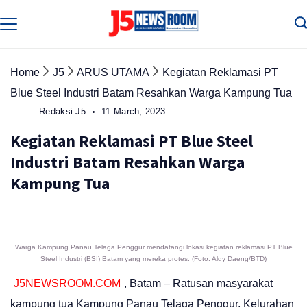
Skip
to
Media
Terverifikasi
content
Dewan
Pers
✔️
Home
J5
ARUS UTAMA
Kegiatan Reklamasi PT
Blue Steel Industri Batam Resahkan Warga Kampung Tua
Redaksi J5
11 March, 2023
Kegiatan Reklamasi PT Blue Steel
Industri Batam Resahkan Warga
Kampung Tua
Warga Kampung Panau Telaga Penggur mendatangi lokasi kegiatan reklamasi PT Blue
Steel Industri (BSI) Batam yang mereka protes. (Foto: Aldy Daeng/BTD)
J5NEWSROOM.COM
, Batam – Ratusan masyarakat
kampung tua Kampung Panau Telaga Penggur, Kelurahan