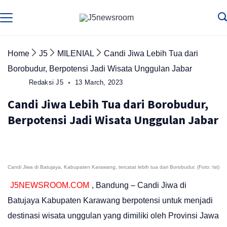
Skip
to
Media
Terverifikasi
Dewan
Pers
content
✔️
Home
J5
MILENIAL
Candi Jiwa Lebih Tua dari
Borobudur, Berpotensi Jadi Wisata Unggulan Jabar
Redaksi J5
13 March, 2023
Candi Jiwa Lebih Tua dari Borobudur,
Berpotensi Jadi Wisata Unggulan Jabar
Candi Jiwa di Batujaya, Kabupaten Karawang, tercatat lebih tua dari Borobudur. (Foto: Ist)
J5NEWSROOM.COM
, Bandung – Candi Jiwa di
Batujaya Kabupaten Karawang berpotensi untuk menjadi
destinasi wisata unggulan yang dimiliki oleh Provinsi Jawa