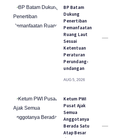
BP Batam
Dukung
Penertiban
Pemanfaatan
Ruang Laut
Sesuai
Ketentuan
Peraturan
Perundang-
undangan
AUG 5, 2026
Ketum PWI
Pusat Ajak
Semua
Anggotanya
Berada Satu
Atap Besar