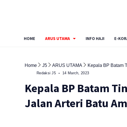
Skip
to
content
HOME
ARUS UTAMA
INFO HAJI
E-KOR
Home
J5
ARUS UTAMA
Kepala BP Batam T
Redaksi J5
14 March, 2023
Kepala BP Batam T
Jalan Arteri Batu Am