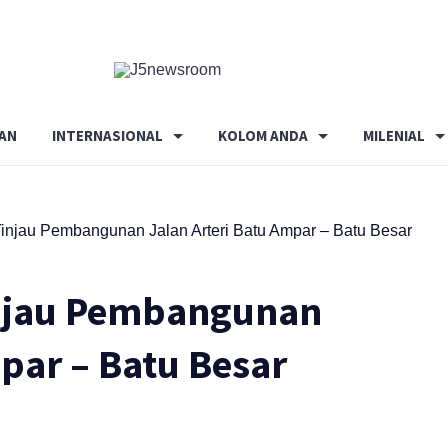
Media
Terverifikasi
Dewan
Pers
AN
INTERNASIONAL
KOLOM ANDA
MILENIAL
✔️
injau Pembangunan Jalan Arteri Batu Ampar – Batu Besar
injau Pembangunan
par – Batu Besar