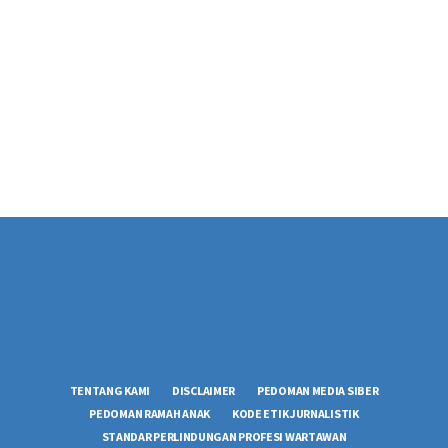
TENTANG KAMI
DISCLAIMER
PEDOMAN MEDIA SIBER
PEDOMAN RAMAH ANAK
KODE ETIK JURNALISTIK
STANDAR PERLINDUNGAN PROFESI WARTAWAN