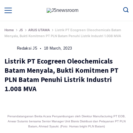
Skip
to
Media
Terverifikasi
Dewan
Pers
content
✔️
Home
J5
ARUS UTAMA
Listrik PT Ecogreen Oleochemicals Batam
Menyala, Bukti Komitmen PT PLN Batam Penuhi Listrik Industri 1.008 MVA
Redaksi J5
18 March, 2023
Listrik PT Ecogreen Oleochemicals
Batam Menyala, Bukti Komitmen PT
PLN Batam Penuhi Listrik Industri
1.008 MVA
Penandatanganan Berita Acara Penyambungan oleh Direktur Manufacturing PT EOB,
Anwar Sutanto bersama Senior Manager Unit Bisnis Distribusi dan Pelayanan PT PLN
Batam, Ahmad Syauki. (Foto: Humas bright PLN Batam)